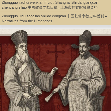
Zhongguo jiaohui wenxian mulu : Shanghai Shi dang'anguan
Ambassadeurs de Dieu à la Chine / textes recueillis et présentés
zhencang ziliao 中國教會文獻目錄 : 上海市檔案館珍藏資料
par Édouard Duperray
Zhongguo Jidu zongjiao shiliao congkan 中國基督宗教史料叢刊 =
Narratives from the Hinterlands