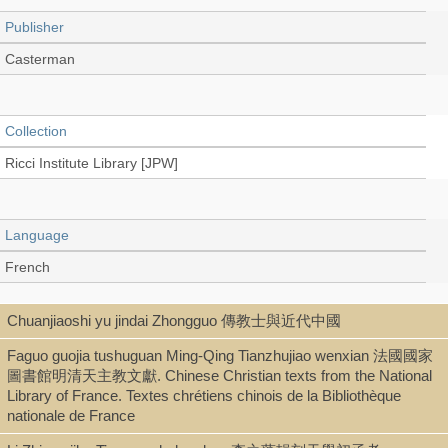
Publisher
Casterman
Collection
Ricci Institute Library [JPW]
Language
French
Chuanjiaoshi yu jindai Zhongguo 傳教士與近代中國
Type
Faguo guojia tushuguan Ming-Qing Tianzhujiao wenxian 法國國家
Book
圖書館明清天主教文獻. Chinese Christian texts from the National
Library of France. Textes chrétiens chinois de la Bibliothèque
nationale de France
Series