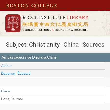
Subject: Christianity--China--Sources
Ambassadeurs de Dieu à la Chine
Author
Duperray, Édouard
Place
Paris, Tournai