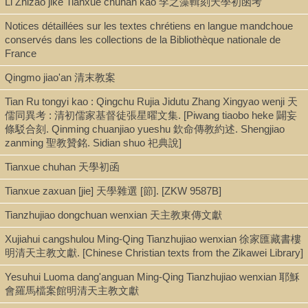
Li Zhizao jike Tianxue chuhan kao 李之藻輯刻天學初函考
Église vivante
Notices détaillées sur les textes chrétiens en langue mandchoue
conservés dans les collections de la Bibliothèque nationale de
France
Shelf
Qingmo jiao'an 清末教案
Rare Book Stacks
Tian Ru tongyi kao : Qingchu Rujia Jidutu Zhang Xingyao wenji 天
儒同異考 : 清初儒家基督徒張星曜文集. [Piwang tiaobo heke 闢妄
條駁合刻. Qinming chuanjiao yueshu 欽命傳教約述. Shengjiao
Call Number
zanming 聖教贊銘. Sidian shuo 祀典說]
BV3415.2.D874 1956
Tianxue chuhan 天學初函
Tianxue zaxuan [jie] 天學雜選 [節]. [ZKW 9587B]
Description
Tianzhujiao dongchuan wenxian 天主教東傳文獻
276 p. ; 21 cm
Xujiahui cangshulou Ming-Qing Tianzhujiao wenxian 徐家匯藏書樓
明清天主教文獻. [Chinese Christian texts from the Zikawei Library]
Yesuhui Luoma dang'anguan Ming-Qing Tianzhujiao wenxian 耶穌
Note
會羅馬檔案館明清天主教文獻