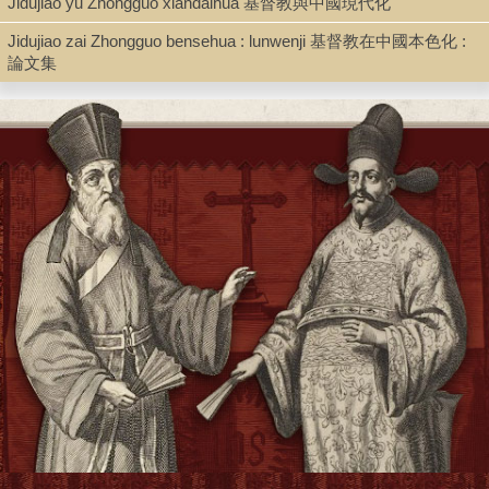
Jidujiao yu Zhongguo xiandaihua 基督教與中國現代化
Record_type
Jidujiao zai Zhongguo bensehua : lunwenji 基督教在中國本色化 :
Book
論文集
Shelf
Stacks
Call Number
BR1285.L569 1979
Description
248 p. : illus : 27 cm.
Note