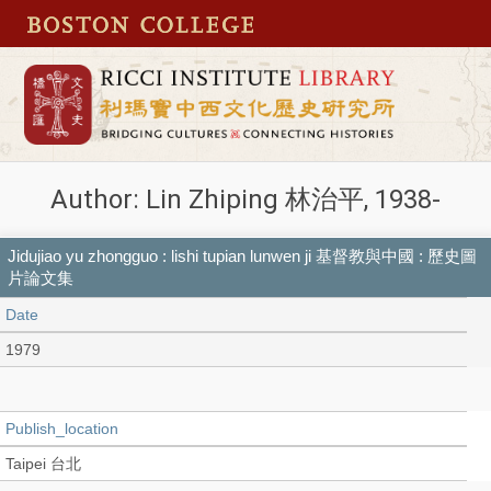
Author: Lin Zhiping 林治平, 1938-
Jidujiao yu zhongguo : lishi tupian lunwen ji 基督教與中國 : 歷史圖
片論文集
Date
1979
Publish_location
Taipei 台北