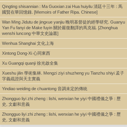
Qingting shisannian : Ma Guoxian zai Hua huiyilu 清廷十三年 : 馬
國賢在華回憶錄. [Memoirs of Father Ripa. Chinese]
Series
Wan Ming Jidutu de jingxue yanjiu 晚明基督徒的經學研究. Guanyu
Occasional paper (Chinese University of Hong Kong. Centre for
Yan Fu fanyi de Make fuyin 關於嚴復翻譯的馬克福. [Zhonghua
the Study of Religion and Chinese Society) ; 10
wenshi luncong 中華文史論叢]
Wenhua Shanghai 文化上海
Shelf
Xintong Dong-Xi 心同東西
Stacks
Xu Guangqi quanji 徐光啟全集
Xueshu jilin 學術集林. Mengzi ziyi shuzheng yu Tianzhu shiyi 孟子
字義疏證與天主實義
Call Number
Yindiao weiding de chuantong 音調未定的傳統
BL1840.L528 2002
Zhongguo liyi zhi zheng : lishi, wenxian he yiyi 中國禮儀之爭 : 歷
史, 文獻和意義
Description
Zhongguo liyi zhi zheng : lishi, wenxian he yiyi 中國禮儀之爭 : 歷
35 pages ; 21 cm.
史, 文獻和意義