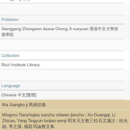
Publisher
Xianggang Zhongwen daxue Chong Ji xueyuan 香港中文大學崇
基學院
Collection
Ricci Institute Library
Language
Chinese 中文[繁體]
Ma Xiangbo ji 馬相伯集
Mingmo Tianzhujiao sanzhu shiwen jianzhu : Xu Guangqi, Li
Record_type
Zhizao, Yang Tingyun lunjiao wenji 明末天主教三柱石文箋注 : 徐光
Booklet
啟, 李之藻, 楊廷筠論教文集