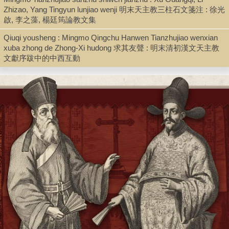
Zhizao, Yang Tingyun lunjiao wenji 明末天主教三柱石文箋注 : 徐光
啟, 李之藻, 楊廷筠論教文集
Type
Qiuqi yousheng : Mingmo Qingchu Hanwen Tianzhujiao wenxian
xuba zhong de Zhong-Xi hudong 求其友聲 : 明末清初漢文天主教
Book
文獻序跋中的中西互動
Shelf
Stacks
Call Number
PL2754.J568 L898 1980
Description
2, 2, 292 p. ; 19 cm.