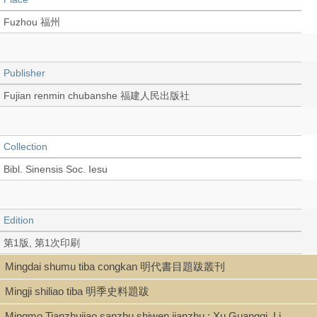
Fuzhou 福州
Publisher
Fujian renmin chubanshe 福建人民出版社
Collection
Bibl. Sinensis Soc. Iesu
Edition
第1版, 第1次印刷
Mingdai shumu tiba congkan 明代書目題跋叢刊
Mingji shiliao tiba 明季史料題跋
Language
Mingmo Tianzhujiao sanzhu shiwen jianzhu : Xu Guangqi, Li
Chinese 中文[簡體]