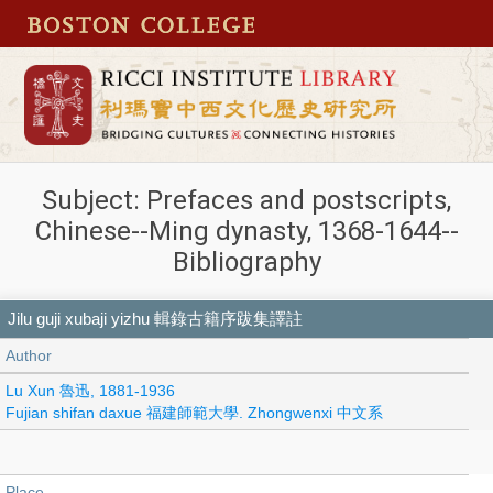
Subject: Prefaces and postscripts,
Chinese--Ming dynasty, 1368-1644--
Bibliography
Jilu guji xubaji yizhu 輯錄古籍序跋集譯註
Author
Lu Xun 魯迅, 1881-1936
Fujian shifan daxue 福建師範大學. Zhongwenxi 中文系
Place