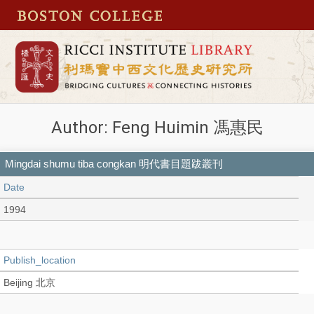
Author: Feng Huimin 馮惠民
Mingdai shumu tiba congkan 明代書目題跋叢刊
Date
1994
Publish_location
Beijing 北京