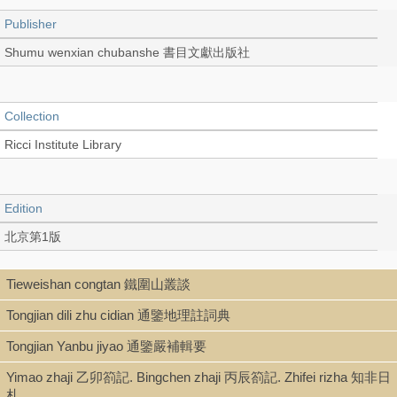
Publisher
Shumu wenxian chubanshe 書目文獻出版社
Collection
Ricci Institute Library
Edition
北京第1版
Tieweishan congtan 鐵圍山叢談
Language
Tongjian dili zhu cidian 通鑒地理註詞典
Chinese 中文[繁體]
Tongjian Yanbu jiyao 通鑒嚴補輯要
Yimao zhaji 乙卯箚記. Bingchen zhaji 丙辰箚記. Zhifei rizha 知非日
Record_type
札