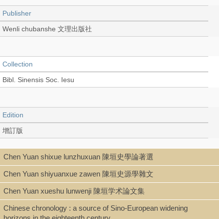
Publisher
Wenli chubanshe 文理出版社
Collection
Bibl. Sinensis Soc. Iesu
Edition
增訂版
Chen Yuan shixue lunzhuxuan 陳垣史學論著選
Language
Chen Yuan shiyuanxue zawen 陳垣史源學雜文
Chinese 中文[繁體]
Chen Yuan xueshu lunwenji 陳垣学术論文集
Chinese chronology : a source of Sino-European widening
Type
horizons in the eighteenth century