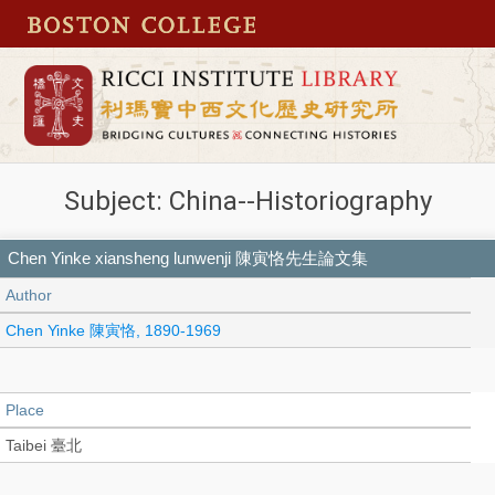
Subject: China--Historiography
Chen Yinke xiansheng lunwenji 陳寅恪先生論文集
Author
Chen Yinke 陳寅恪, 1890-1969
Place
Taibei 臺北