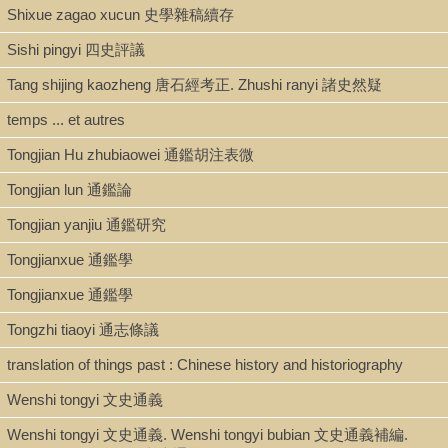
Shixue zagao xucun 史學雜稿續存
Sishi pingyi 四史評議
Tang shijing kaozheng 唐石經考正. Zhushi ranyi 諸史然疑
temps ... et autres
Tongjian Hu zhubiaowei 通鑑胡注表微
Tongjian lun 通鑑論
Tongjian yanjiu 通鑑研究
Tongjianxue 通鑑學
Tongjianxue 通鑑學
Tongzhi tiaoyi 通志條議
translation of things past : Chinese history and historiography
Wenshi tongyi 文史通義
Wenshi tongyi 文史通義. Wenshi tongyi bubian 文史通義補編.