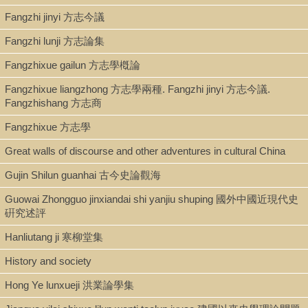
Fangzhi jinyi 方志今議
Fangzhi lunji 方志論集
Note
Fangzhixue gailun 方志學槪論
Chen Yinke xiansheng lunwenji 陳寅恪先生論文集 / Chen Yinke
zhu 陳寅恪著.
Fangzhixue liangzhong 方志學兩種. Fangzhi jinyi 方志今議.
Taibei 臺北 : Wenli chubanshe 文理出版社, 明國 66 [1977].
Fangzhishang 方志商
"Chen Yinke xiansheng zhushu mulu biannian 陳寅恪先生著述目
錄編年": p. 1449-1472.
Fangzhixue 方志學
Great walls of discourse and other adventures in cultural China
Gujin Shilun guanhai 古今史論觀海
Guowai Zhongguo jinxiandai shi yanjiu shuping 國外中國近現代史
硏究述評
Hanliutang ji 寒柳堂集
History and society
Hong Ye lunxueji 洪業論學集