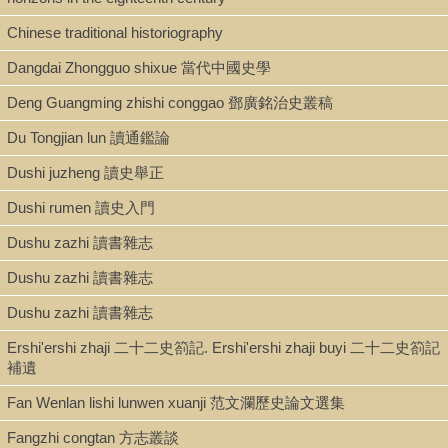
Book
Chinese traditional historiography
Dangdai Zhongguo shixue 當代中國史學
Series
Deng Guangming zhishi conggao 鄧廣銘治史叢稿
Jiusi congshu 九思叢書 ; 5
Du Tongjian lun 讀通鑑論
Dushi juzheng 讀史舉正
Shelf
Dushi rumen 讀史入門
Stacks
Dushu zazhi 讀書雜志
Dushu zazhi 讀書雜志
Call Number
Dushu zazhi 讀書雜志
DS734.9.C49 A4 1977
Ershi'ershi zhaji 二十二史箚記. Ershi'ershi zhaji buyi 二十二史箚記
補遺
Fan Wenlan lishi lunwen xuanji 范文瀾歷史論文選集
Description
Fangzhi congtan 方志叢談
2 v. ; 22 cm.