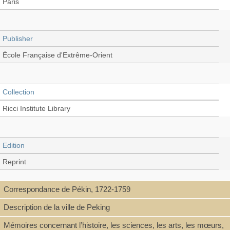
Paris
Publisher
École Française d'Extrême-Orient
Collection
Ricci Institute Library
Edition
Reprint
Correspondance de Pékin, 1722-1759
Language
Description de la ville de Peking
French
Mémoires concernant l’histoire, les sciences, les arts, les mœurs,