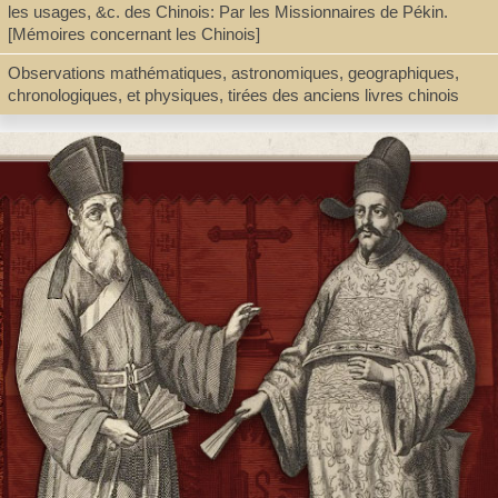
les usages, &c. des Chinois: Par les Missionnaires de Pékin.
[Mémoires concernant les Chinois]
Record_type
Observations mathématiques, astronomiques, geographiques,
Book
chronologiques, et physiques, tirées des anciens livres chinois
Shelf
File Cabinet A
Call Number
Z955.P376 1969
Description
p. [125]-150 ; 27 cm.