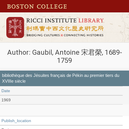
Author: Gaubil, Antoine 宋君榮, 1689-
1759
bibliothèque des Jésuites français de Pékin au premier tiers du
XVIIIe siècle
Date
1969
Publish_location