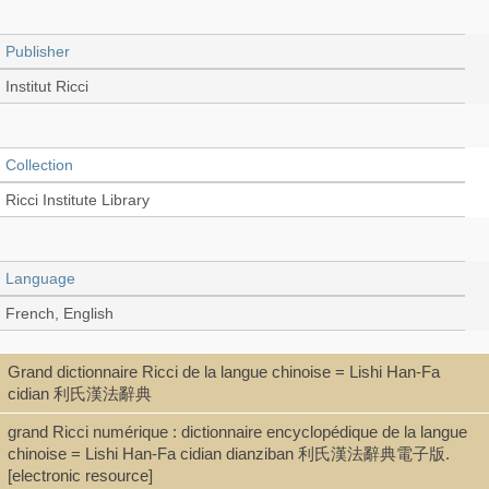
Publisher
Institut Ricci
Collection
Ricci Institute Library
Language
French, English
Grand dictionnaire Ricci de la langue chinoise = Lishi Han-Fa
Record_type
cidian 利氏漢法辭典
Book (Proceedings)
grand Ricci numérique : dictionnaire encyclopédique de la langue
chinoise = Lishi Han-Fa cidian dianziban 利氏漢法辭典電子版.
[electronic resource]