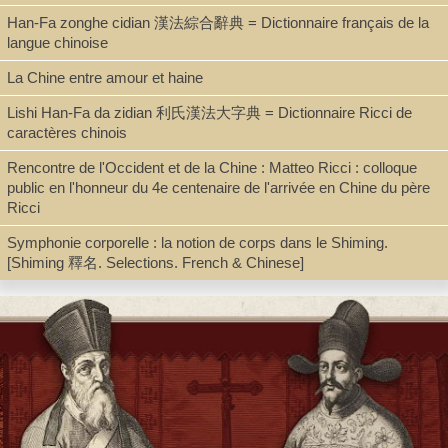
Series
Han-Fa zonghe cidian 漢法綜合辭典 = Dictionnaire français de la
langue chinoise
Variétés sinologiques ; 73, Colloques international de sinologie ; 4
(1983)
La Chine entre amour et haine
Lishi Han-Fa da zidian 利氏漢法大字典 = Dictionnaire Ricci de
caractères chinois
Shelf
Rencontre de l'Occident et de la Chine : Matteo Ricci : colloque
Stacks, Seminar Room 102-103
public en l'honneur du 4e centenaire de l'arrivée en Chine du père
Ricci
Symphonie corporelle : la notion de corps dans le Shiming.
Call Number
[Shiming 釋名. Selections. French & Chinese]
D34.C6 C472 v.4
Description
xxxv, 314 p. : ill., maps ; 25 cm.