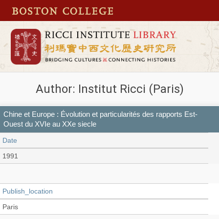
Author: Institut Ricci (Paris)
Chine et Europe : Évolution et particularités des rapports Est-
Ouest du XVIe au XXe siecle
Date
1991
Publish_location
Paris