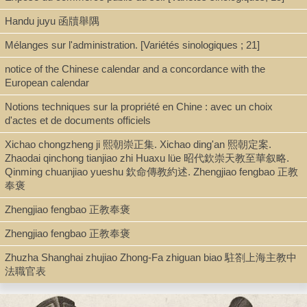
Handu juyu 函牘舉隅
Series
Mélanges sur l'administration. [Variétés sinologiques ; 21]
Variétés sinologiques ; 28
notice of the Chinese calendar and a concordance with the
European calendar
Notions techniques sur la propriété en Chine : avec un choix
Shelf
d'actes et de documents officiels
Rare Books, Room 103C
Xichao chongzheng ji 熙朝崇正集. Xichao ding'an 熙朝定案.
Zhaodai qinchong tianjiao zhi Huaxu lüe 昭代欽崇天教至華叙略.
Qinming chuanjiao yueshu 欽命傳教約述. Zhengjiao fengbao 正教
奉褒
Call Number
DS703.V3 no.28
Zhengjiao fengbao 正教奉褒
Zhengjiao fengbao 正教奉褒
Description
Zhuzha Shanghai zhujiao Zhong-Fa zhiguan biao 駐劄上海主教中
法職官表
2 v. : folding map ; 24 cm.