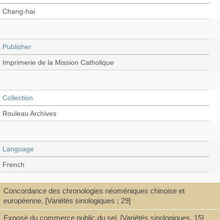
Chang-hai
Publisher
Imprimerie de la Mission Catholique
Collection
Rouleau Archives
Language
French
Concordance des chronologies néoméniques chinoise et
Record_type
européenne. [Variétés sinologiques ; 29]
Book
Exposé du commerce public du sel. [Variétés sinologiques, 15]