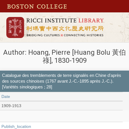
Author: Hoang, Pierre [Huang Bolu 黃伯
祿], 1830-1909
Catalogue des tremblements de terre signalés en Chine d'après
des sources chinoises (1767 avant J.-C.-1895 après J.-C.).
[Variétés sinologiques ; 28]
Date
1909-1913
Publish_location