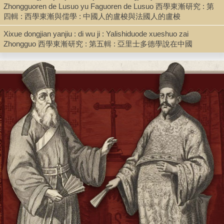
Zhongguoren de Lusuo yu Faguoren de Lusuo 西學東漸研究 : 第
Note
四輯 : 西學東漸與儒學 : 中國人的盧梭與法國人的盧梭
Xixue dongjian yanjiu : di wu ji : Yalishiduode xueshuo zai
Xixue dongjian yanjiu . Di shi ji . ruxue yu Ouzhou wenming : Ming-Qin
Zhongguo 西學東漸研究 : 第五輯 : 亞里士多德學說在中國
Ming lixue de xiangyu 西學東漸研究 . 第十輯 . 儒學與歐洲文明 :
Zhongshan daxue xixue dongjian wenxian guan 中山大學西學東漸文
Multimedia