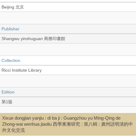
Beijing 北京
Publisher
Shangwu yinshuguan 商務印書館
Collection
Ricci Institute Library
Edition
第1版
Xixue dongjian yanjiu : di ba ji : Guangzhou yu Ming-Qing de
Language
Zhong-wai wenhua jiaoliu 西學東漸研究 : 第八輯 : 廣州語明清的中
外文化交流
Chinese 中文[簡體]