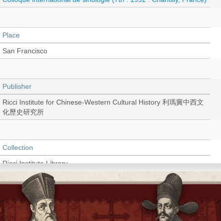
Place
San Francisco
Publisher
Ricci Institute for Chinese-Western Cultural History 利瑪竇中西文
化歷史研究所
Collection
Ricci Institute Library
Language
English, French