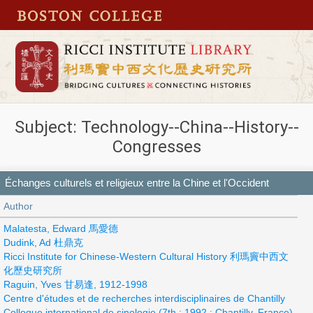
Subject: Technology--China--History--
Congresses
Échanges culturels et religieux entre la Chine et l'Occident
Author
Malatesta, Edward 馬愛德
Dudink, Ad 杜鼎克
Ricci Institute for Chinese-Western Cultural History 利瑪竇中西文
化歷史研究所
Raguin, Yves 甘易逢, 1912-1998
Centre d'études et de recherches interdisciplinaires de Chantilly
Colloque international de sinologie (7th : 1992 : Chantilly, France)