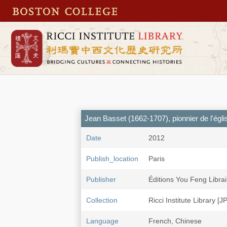
Jean Basset (1662-1707), pionnier de l'égl
Date
2012
Publish_location
Paris
Publisher
Éditions You Feng Librair
Collection
Ricci Institute Library [
Language
French, Chinese