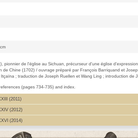
1 cm
 pionnier de l'église au Sichuan, précurseur d'une église d'expressio
on de Chine (1702) / ouvrage préparé par François Barriquand et Josep
 Itçaïna ; traduction de Joseph Ruellen et Wang Ling ; introduction de
 references (pages 734-735) and index.
XIII (2011)
XXIV (2012)
n Sheng--History
XXVI (2014)
2-1707. Bible. N.T. Xinyue Shengjing 新約聖經