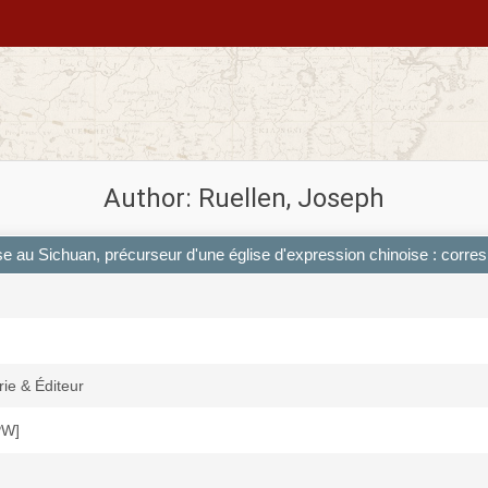
Author: Ruellen, Joseph
ise au Sichuan, précurseur d'une église d'expression chinoise : corr
ie & Éditeur
JPW]