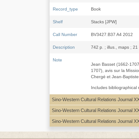
Record_type
Book
Shelf
Stacks [JPW]
Call Number
BV3427.B37 A4 2012
Description
742 p. ; illus., maps ; 2
Note
Jean Basset (1662-1707),
1707), avis sur la Missi
Chergé et Jean-Baptiste
Includes bibliographical
Sino-Western Cultural Relations Journal XX
Sino-Western Cultural Relations Journal X
Subject
Missions--China--Sichua
Sino-Western Cultural Relations Journal X
Basset, Jean 白日昇, 166
ISBN
9782842795351