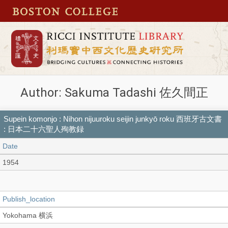
Author: Sakuma Tadashi 佐久間正
Supein komonjo : Nihon nijuuroku seijin junkyō roku 西班牙古文書
: 日本二十六聖人殉教録
Date
1954
Publish_location
Yokohama 横浜