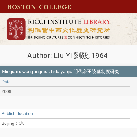
Author: Liu Yi 劉毅, 1964-
Mingdai diwang lingmu zhidu yanjiu 明代帝王陵墓制度研究
Date
2006
Publish_location
Beijing 北京