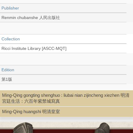
Publisher
Renmin chubanshe 人民出版社
Collection
Ricci Institute Library [ASCC-MQT]
Edition
第1版
Ming-Qing gongting shenghuo : liubai nian zijincheng xiezhen 明清
Language
宮廷生活：六百年紫禁城寫真
Chinese 中文[簡體]
Ming-Qing huangshi 明清皇室
Record_type