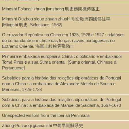
Mingshi Folangji zhuan jianzheng 明史佛朗機傳箋正
Series
Mingshi Ouzhou siguo zhuan zhushi 明史歐洲四國傳注釋.
[Mingshi 明史. Selections. 1982]
T'oung pao; archives concernant l'histoire, les langues, la
geographie, l'ethnographie et les arts de l'Asie orientale. Suppl.
O cruzador República na China em 1925, 1926 e 1927 : relatórios
au vol. 39
do comandante em chefe das fôrças navais portuguesas no
Extrêmo Oriente. 海軍上校挨雲飛勒士
Primeira embaixada europeia à China : o boticário e embaixador
Shelf
Tomé Pires e a sua Suma oriental. [Suma oriental. Chinese &
Portuguese]
Rare Book Stacks
Subsídios para a história das relações diplomáticas de Portugal
com a China : a embaixada de Alexandre Metelo de Sousa e
Meneses, 1725-1728
Call Number
DS740.5.P7 K3 1944
Subsídios para a história das relações diplomáticos de Portugal
com a China : a embaixada de Manuel de Saldanha, 1667-1670
Unexpected visitors from the Iberian Peninsula
Description
Zhong-Pu zaoqi guanxi shi 中葡早期關系史
ix, 260 p. plates, maps. 26 cm.