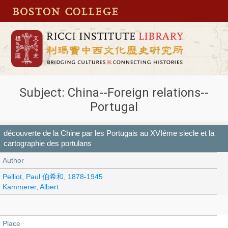
Subject: China--Foreign relations--
Portugal
découverte de la Chine par les Portugais au XVIéme siecle et la
cartographie des portulans
Author
Pelliot, Paul 伯希和, 1878-1945
Kammerer, Albert
Place