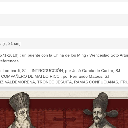
ol.) ; 21 cm]
1571-1618) : un puente con la China de los Ming / Wenceslao Soto Artun
 references.
 Lombardi, SJ -- INTRODUCCIÓN, por José García de Castro, SJ
 COMPAÑERO DE MATEO RICCI, por Fernando Mateos, SJ
AÍZ VALDEMOREÑA, TRONCO JESUITA, RAMAS CONFUCIANAS, FRUTO
NTOJA EN LA CHRONO-HISTORIA DE BARTOLOMÉ ALCÁZAR, por Wencesl
do de la Compañía e Jesús, por elR.P. Alcázar de la misma Compañía. 
a y a la misión de la China el apostólico padre Diego Pantoja
 vastísimo imperio de la China
dad de la China hasta aquel tiempo y destinación del padre Pantoja par
ce en la Corte de Pekín el padre Matheo Ricci, acompañado del padre 
los trabajos apostólicos y sabios escritos del padre Pantoja.