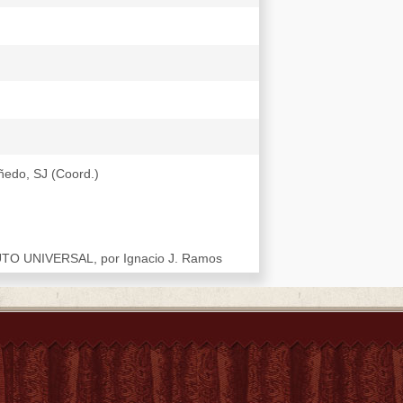
̃edo, SJ (Coord.)
 UNIVERSAL, por Ignacio J. Ramos
ao Soto Artuñedo, SJ: Chono-historia
1586-1590. Capítulo IV
a aquella mission
Diego de Pantoja