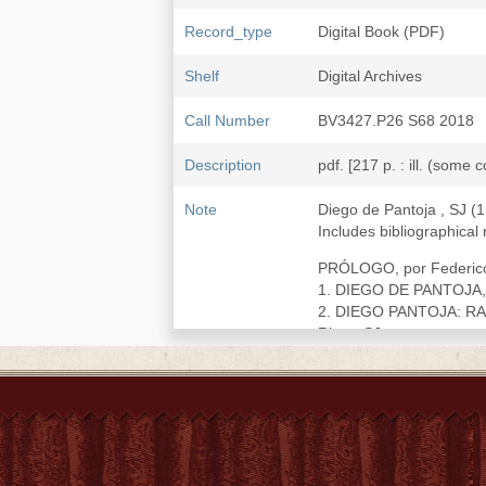
Record_type
Digital Book (PDF)
Shelf
Digital Archives
Call Number
BV3427.P26 S68 2018
Description
pdf. [217 p. : ill. (some c
Note
Diego de Pantoja , SJ (
Includes bibliographical
PRÓLOGO, por Federico
1. DIEGO DE PANTOJA,
2. DIEGO PANTOJA: R
Riera, SJ
3. EL P. DIEGO DE PA
de la Provincia de Tole
1. Vocación a la Compañí
2. Descripción breve del
3. Estado de la cristian
4. Feliz entrada que ha
5. Breve insinuación de 