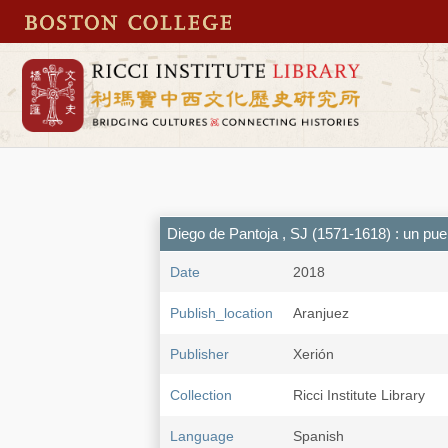
Diego de Pantoja , SJ (1571-1618) : un pue
Date
2018
Publish_location
Aranjuez
Publisher
Xerión
Collection
Ricci Institute Library
Language
Spanish