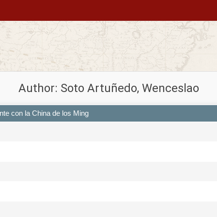
Author: Soto Artuñedo, Wenceslao
nte con la China de los Ming