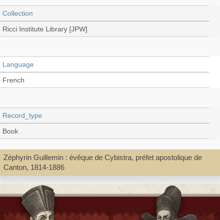
Collection
Ricci Institute Library [JPW]
Language
French
Record_type
Book
Zéphyrin Guillemin : évêque de Cybistra, préfet apostolique de
Series
Canton, 1814-1886
Les étrangers en Chine au XIXe siècle
Shelf