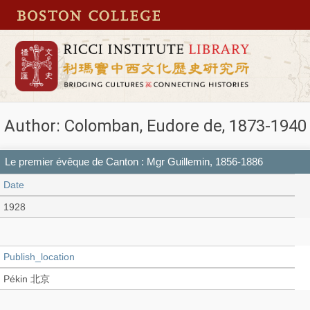
Author: Colomban, Eudore de, 1873-1940
Le premier évêque de Canton : Mgr Guillemin, 1856-1886
Date
1928
Publish_location
Pékin 北京