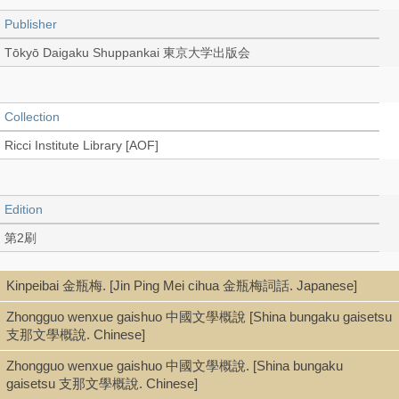
Publisher
Tōkyō Daigaku Shuppankai 東京大学出版会
Collection
Ricci Institute Library [AOF]
Edition
第2刷
Kinpeibai 金瓶梅. [Jin Ping Mei cihua 金瓶梅詞話. Japanese]
Language
Zhongguo wenxue gaishuo 中國文學概說 [Shina bungaku gaisetsu
Japanese-Chinese
支那文學概說. Chinese]
Zhongguo wenxue gaishuo 中國文學概說. [Shina bungaku
gaisetsu 支那文學概說. Chinese]
Type