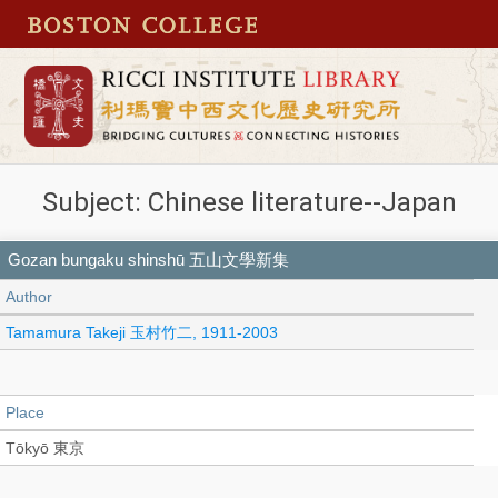
Subject: Chinese literature--Japan
Gozan bungaku shinshū 五山文學新集
Author
Tamamura Takeji 玉村竹二, 1911-2003
Place
Tōkyō 東京