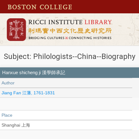
Subject: Philologists--China--Biography
Hanxue shicheng ji 漢學師承記
Author
Jiang Fan 江藩, 1761-1831
Place
Shanghai 上海