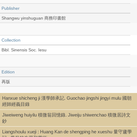
Publisher
Shangwu yinshuguan 商務印書館
Collection
Bibl. Sinensis Soc. Iesu
Edition
再版
Hanxue shicheng ji 漢學師承記. Guochao jingshi jingyi mulu 國朝
Language
經師經義目錄
Chinese 中文[繁體]
Jiweiweng huiyilu 積微翁回憶錄. Jiweiju shiwenchao 積微居詩文
鈔
Liangshoulu xueji : Huang Kan de shengping he xueshu 量守廬學
Type