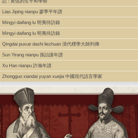
記 : 黄侃的生平和學術
Book
Liao Jiping nianpu 廖季平年譜
Mingyi daifang lu 明夷待訪錄
Series
Mingyi daifang lu 明夷待訪錄
Guoxue jiben congshu 國學基本叢書
Qingdai puxue dashi liezhuan 清代樸學大師列傳
Sun Yirang nianpu 孫詒讓年譜
Shelf
Xu Han nianpu 許瀚年譜
Rare Book Stacks
Zhongguo xiandai yuyan xuejia 中國現代語言學家
Call Number
B125.H269 J516 1935
Description
2, 4, 152 p. ; 19 cm.