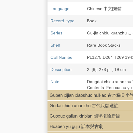
Language
Chinese 中文[繁體]
Record_type
Book
Series
Gu-jin chidu xuanzh
Shelf
Rare Book Stacks
Call Number
PL1275.D264 T269 194
Description
2, [6], 278 p. ; 19 cm.
Note
Dangdai chidu xuanz
Contents: Fen xushu 
Xun 收魯迅, Guo Moruo 
Guben xijian xiaoshuo huikao 古本稀見
zuozhe jianjie ji 
Gudai chidu xuanzhu 古代尺牘選註
Minguo 民國 30
Guoxue gailun xinbian 國學槪論新編
Subject
Chinese letters
Letter-writing, Chinese
Huaben yu guju 話本與古劇