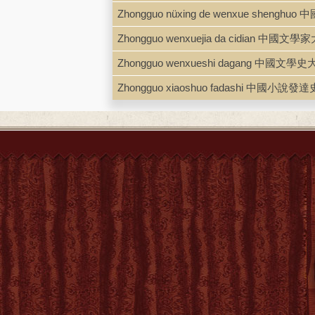
Zhongguo nüxing de wenxue sheng
Zhongguo wenxuejia da cidian 中國文
Zhongguo wenxueshi dagang 中國文學
Zhongguo xiaoshuo fadashi 中國小說發達