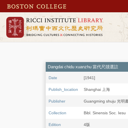
Dangdai chidu xuanzhu 當代尺牘選註
Date
[1941]
Publish_location
Shanghai 上海
Publisher
Guangming shuju 光明
Collection
Bibl. Sinensis Soc. Iesu
Edition
4版