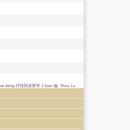
uhuai deng 抒情與述懷等 3 bian 編. Shou Lu
u zuojia de shuxin 餘作家的書信. You
課外閱讀.