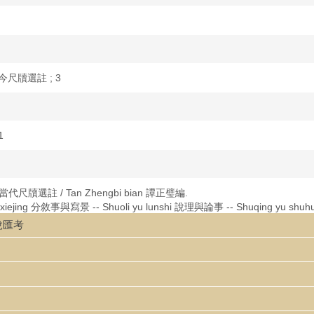
u 古今尺牘選註 ; 3
1
hu 當代尺牘選註 / Tan Zhengbi bian 譚正璧編.
yu xiejing 分敘事與寫景 -- Shuoli yu lunshi 說理與論事 -- Shuqing yu sh
郭沫若, Y Dafu 郁達夫, Tian Han 田漢, Xie Wanying deng 謝婉瑩等 60 y
小說匯考
zhushi 有作者簡介及註釋. Gong Zhongxue guowen kewai yuedu 供中學國文