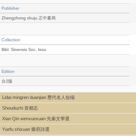
Publisher
Zhengzhong shuju 正中書局
Collection
Bibl. Sinensis Soc. Iesu
Edition
台2版
Lidai mingren duanjian 歷代名人短椾
Language
Shouduzhi 首都志
Chinese 中文[繁體]
Xian Qin wenxuexuan 先秦文學選
Yuefu shixuan 樂府詩選
Record_type