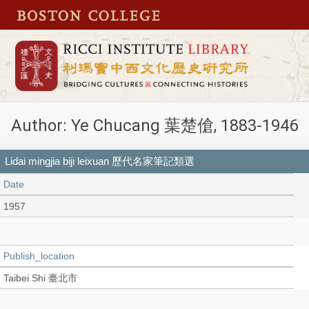
Author: Ye Chucang 葉楚傖, 1883-1946
Lidai mingjia biji leixuan 歷代名家筆記類選
Date
1957
Publish_location
Taibei Shi 臺北市