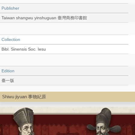
Publisher
Taiwan shangwu yinshuguan 臺灣商務印書館
Collection
Bibl. Sinensis Soc. Iesu
Edition
臺一版
Shiwu jiyuan 事物紀原
Language
Chinese 中文[繁體]
Record_type