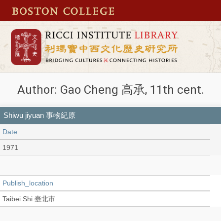
Author: Gao Cheng 高承, 11th cent.
Shiwu jiyuan 事物紀原
Date
1971
Publish_location
Taibei Shi 臺北市