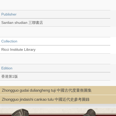
Publisher
Sanlian shudian 三聯書店
Collection
Ricci Institute Library
Edition
香港第1版
Zhongguo gudai duliangheng tuji 中國古代度量衡圖集
Language
Zhongguo jindaishi cankao tulu 中國近代史參考圖錄
Chinese 中文[繁體]