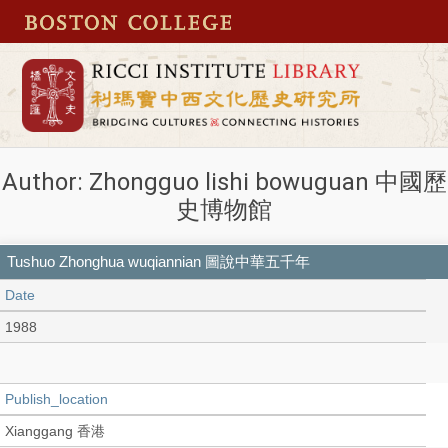
Author: Zhongguo lishi bowuguan 中國歷
史博物館
Tushuo Zhonghua wuqiannian 圖說中華五千年
Date
1988
Publish_location
Xianggang 香港