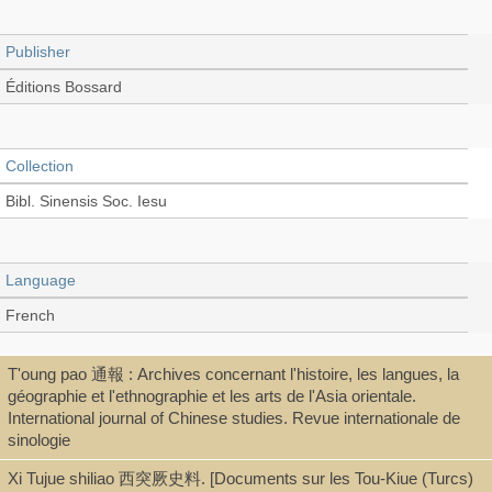
Publisher
Éditions Bossard
Collection
Bibl. Sinensis Soc. Iesu
Language
French
T'oung pao 通報 : Archives concernant l'histoire, les langues, la
Record_type
géographie et l'ethnographie et les arts de l'Asia orientale.
International journal of Chinese studies. Revue internationale de
Book
sinologie
Xi Tujue shiliao 西突厥史料. [Documents sur les Tou-Kiue (Turcs)