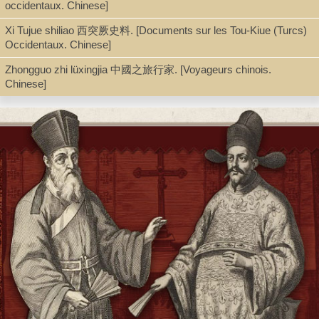
occidentaux. Chinese]
Shelf
Xi Tujue shiliao 西突厥史料. [Documents sur les Tou-Kiue (Turcs)
Stacks
Occidentaux. Chinese]
Zhongguo zhi lüxingjia 中國之旅行家. [Voyageurs chinois.
Chinese]
Call Number
BQ5764.F226 C418 1927
Description
114 p. : ill. ; 17 cm.
Note
Fables chinoises : du IIIe au VIIe siècle de notre ère : d'origine
hindoue / trad. par Edouard Chavannes ; versifiées par Mme
Edouard Chavannes ; préf. de Joseph Bédier ; dessin d'Andrée
Karpelès.
e
e
Du III
au VII
siècle de notre ère : d'origine hindoue.