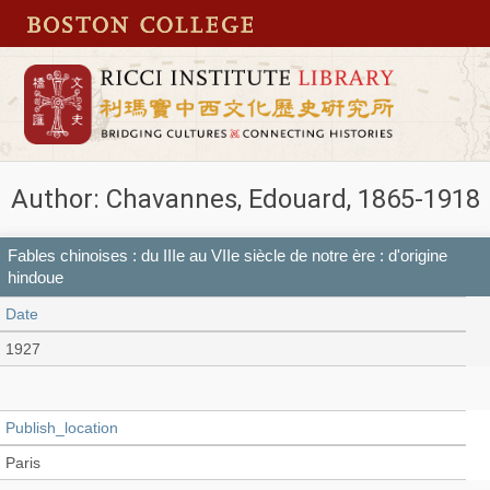
Author: Chavannes, Edouard, 1865-1918
Fables chinoises : du IIIe au VIIe siècle de notre ère : d'origine
hindoue
Date
1927
Publish_location
Paris