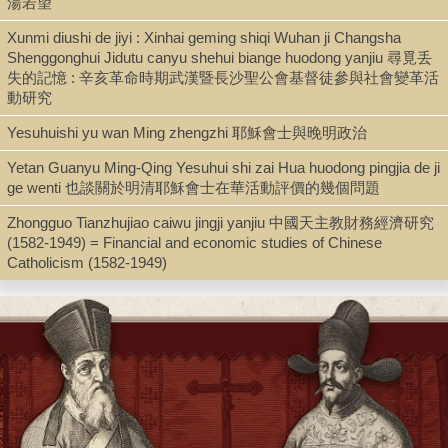
湯若望
Book
Xunmi diushi de jiyi : Xinhai geming shiqi Wuhan ji Changsha
Shenggonghui Jidutu canyu shehui biange huodong yanjiu 尋覓丢
失的記憶 : 辛亥革命時期武漢暨長沙聖公會基督徒參與社會變革活
動研究
Series
Jidujiao wenhua congshu 基督教文化叢書
Yesuhuishi yu wan Ming zhengzhi 耶穌會士與晚明政治
Yetan Guanyu Ming-Qing Yesuhui shi zai Hua huodong pingjia de ji
ge wenti 也談關於明清耶穌會士在華活動評價的幾個問題
Shelf
Zhongguo Tianzhujiao caiwu jingji yanjiu 中國天主教財務經濟研究
Stacks
(1582-1949) = Financial and economic studies of Chinese
Catholicism (1582-1949)
Call Number
BX842.K36 2001
Description
3, 9, 330 p. : ill. ; 20 cm.