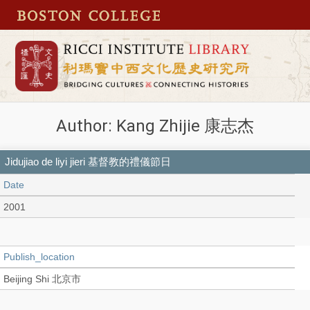
Author: Kang Zhijie 康志杰
Jidujiao de liyi jieri 基督教的禮儀節日
Date
2001
Publish_location
Beijing Shi 北京市