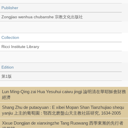
Publisher
Zongjiao wenhua chubanshe 宗教文化出版社
Collection
Ricci Institute Library
Edition
第1版
Lun Ming-Qing zai Hua Yesuhui caiwu jingji 論明清在華耶穌會財務
Language
經濟
Chinese 中文[簡體]
Shang Zhu de putaoyuan : E xibei Mopan Shan Tianzhujiao shequ
yanjiu 上主的葡萄園 : 鄂西北磨盤山天主教社區研究, 1634-2005
Xixue Dongjian de xianxingzhe Tang Ruowang 西學東漸的先行者
Record_type