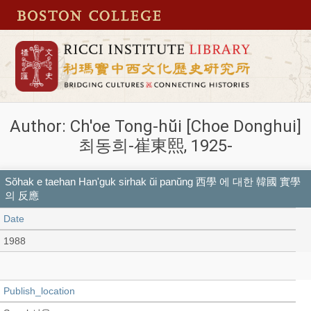
Author: Ch'oe Tong-hŭi [Choe Donghui]
최동희-崔東熙, 1925-
Sŏhak e taehan Han'guk sirhak ŭi panŭng 西學 에 대한 韓國 實學
의 反應
Date
1988
Publish_location