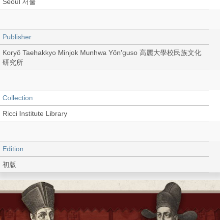
Seoul 서울
Publisher
Koryŏ Taehakkyo Minjok Munhwa Yŏn'guso 高麗大學校民族文化
研究所
Collection
Ricci Institute Library
Edition
初版
Language
Korean