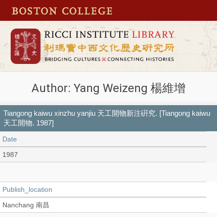
Author: Yang Weizeng 楊維增
Tiangong kaiwu xinzhu yanjiu 天工開物新注硏究. [Tiangong kaiwu
天工開物. 1987]
Date
1987
Publish_location
Nanchang 南昌