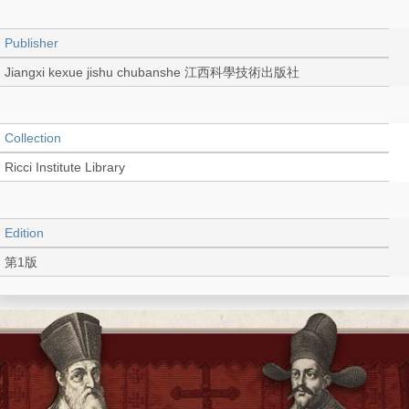
Publisher
Jiangxi kexue jishu chubanshe 江西科學技術出版社
Collection
Ricci Institute Library
Edition
第1版
Language
Chinese 中文[簡體]