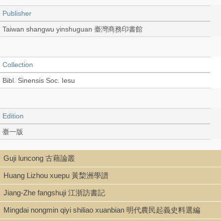
Publisher
Taiwan shangwu yinshuguan 臺灣商務印書館
Collection
Bibl. Sinensis Soc. Iesu
Edition
臺一版
Guji luncong 古藉論叢
Language
Huang Lizhou xuepu 黃棃洲學譜
Chinese 中文[繁體]
Jiang-Zhe fangshuji 江浙訪書記
Mingdai nongmin qiyi shiliao xuanbian 明代農民起義史料選編
Record_type