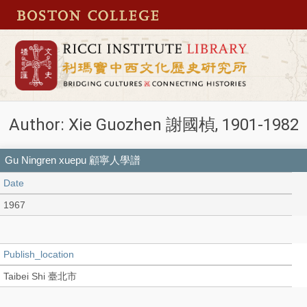
Author: Xie Guozhen 謝國楨, 1901-1982
Gu Ningren xuepu 顧寧人學譜
Date
1967
Publish_location
Taibei Shi 臺北市