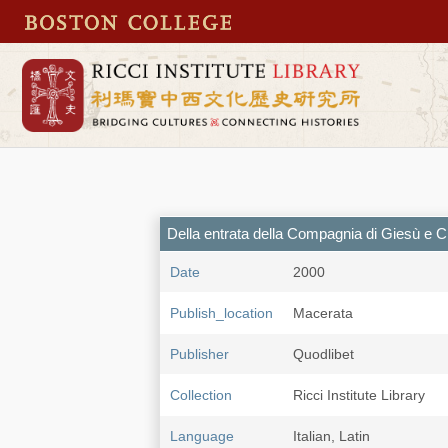
Della entrata della Compagnia di Giesù e Ch
Date
2000
Publish_location
Macerata
Publisher
Quodlibet
Collection
Ricci Institute Library
Language
Italian, Latin