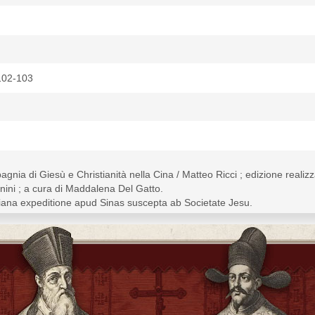
102-103
gnia di Giesù e Christianità nella Cina / Matteo Ricci ; edizione realizza
gnini ; a cura di Maddalena Del Gatto.
tiana expeditione apud Sinas suscepta ab Societate Jesu.
 references and index.
mes and terms and Chinese character list.
52-1610
--History--16th-17th centuries