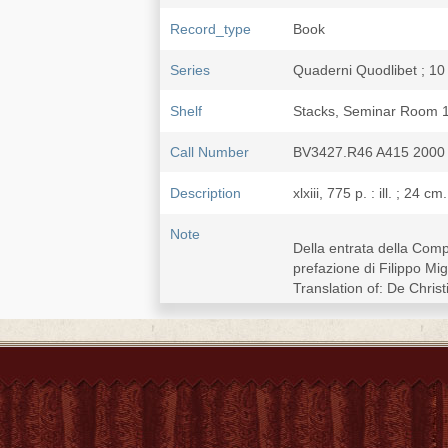
Record_type
Book
Series
Quaderni Quodlibet ; 10
Shelf
Stacks, Seminar Room 
Call Number
BV3427.R46 A415 2000
Description
xlxiii, 775 p. : ill. ; 24 cm.
Note
Della entrata della Compa
prefazione di Filippo Mi
Translation of: De Chris
Includes bibliographical
Includes glossary of na
2 copies.
Subject
Ricci, Matteo 利瑪竇, 15
Jesuits--Missions--China