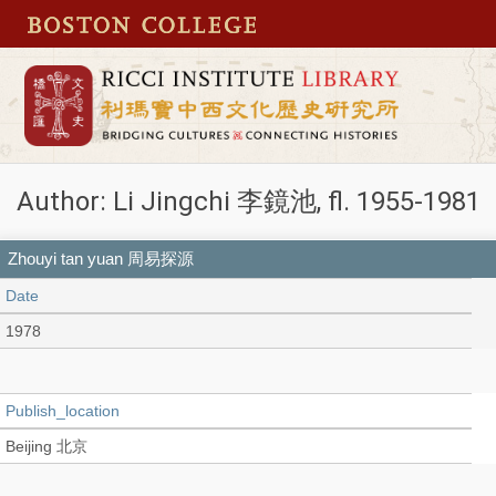
Author: Li Jingchi 李鏡池, fl. 1955-1981
Zhouyi tan yuan 周易探源
Date
1978
Publish_location
Beijing 北京