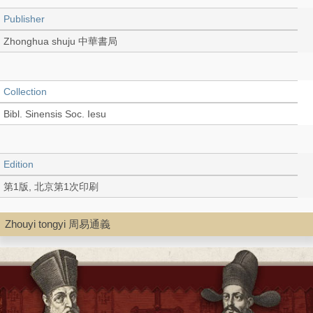
Publisher
Zhonghua shuju 中華書局
Collection
Bibl. Sinensis Soc. Iesu
Edition
第1版, 北京第1次印刷
Zhouyi tongyi 周易通義
Language
Chinese 中文[繁體]
Record_type