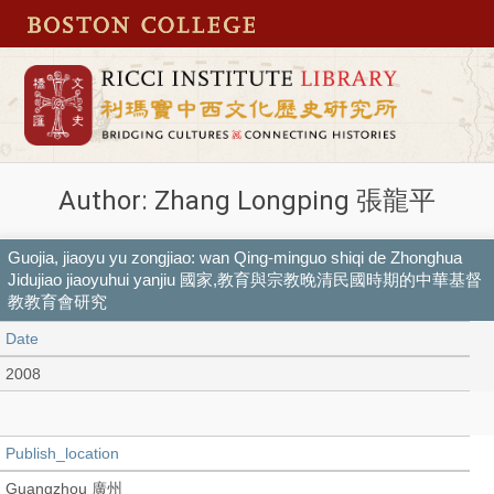
Author: Zhang Longping 張龍平
Guojia, jiaoyu yu zongjiao: wan Qing-minguo shiqi de Zhonghua
Jidujiao jiaoyuhui yanjiu 國家,教育與宗教晚清民國時期的中華基督
教教育會研究
Date
2008
Publish_location
Guangzhou 廣州