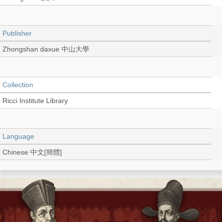
Publisher
Zhongshan daxue 中山大學
Collection
Ricci Institute Library
Language
Chinese 中文[簡體]
Record_type
Thesis/Dissertation