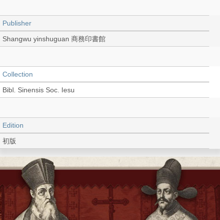
Publisher
Shangwu yinshuguan 商務印書館
Collection
Bibl. Sinensis Soc. Iesu
Edition
初版
Language
Chinese 中文[繁體]