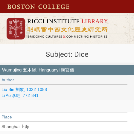
Subject: Dice
Wumujing 五木經. Hanguanyi 漢官儀
Author
Liu Bin 劉攽, 1022-1088
Li Ao 李翺, 772-841
Place
Shanghai 上海