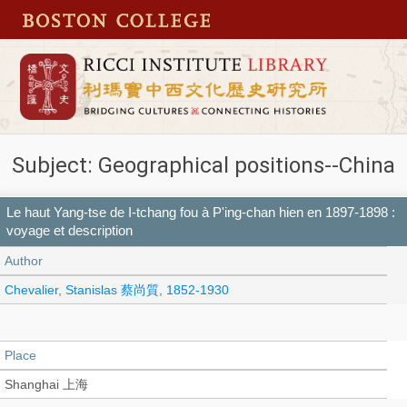
Subject: Geographical positions--China
Le haut Yang-tse de I-tchang fou à P'ing-chan hien en 1897-1898 :
voyage et description
Author
Chevalier, Stanislas 蔡尚質, 1852-1930
Place
Shanghai 上海