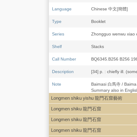
Language
Chinese 中文[簡體]
Type
Booklet
Series
Zhongguo wenwu xi
Shelf
Stacks
Call Number
BQ6345.B256 B256 19
Description
[34] p. : chiefly ill. (so
Note
Baimasi 白馬寺 / Bai
Summary also in English
Longmen shiku yishu 龍門石窟藝術
Longmen shiku 龍門石窟
Longmen shiku 龍門石窟
Longmen shiku 龍門石窟