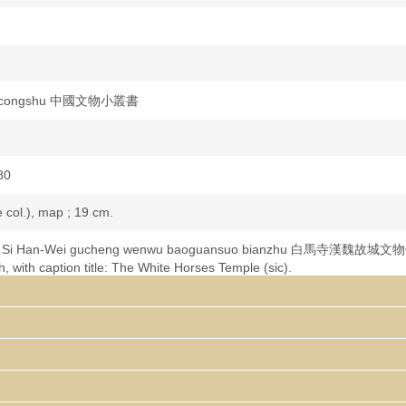
ao congshu 中國文物小叢書
80
me col.), map ; 19 cm.
ma Si Han-Wei gucheng wenwu baoguansuo bianzhu 白馬寺漢魏故
, with caption title: The White Horses Temple (sic).