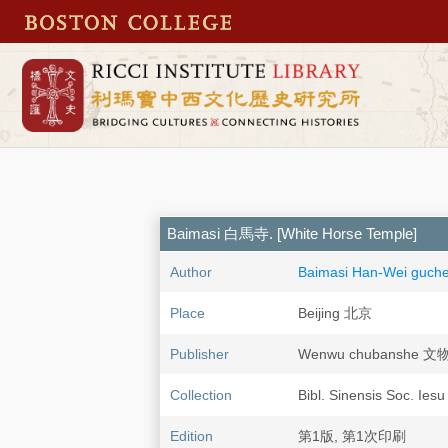
Baimasi 白馬寺. [White Horse Temple]
Author
Baimasi Han-Wei 
Place
Beijing 北京
Publisher
Wenwu chubanshe 
Collection
Bibl. Sinensis Soc. Iesu
Edition
第1版, 第1次印刷