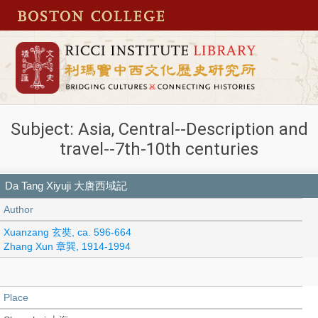
Subject: Asia, Central--Description and
travel--7th-10th centuries
Da Tang Xiyuji 大唐西域記
Author
Xuanzang 玄奘, ca. 596-664
Zhang Xun 章巽, 1914-1994
Place