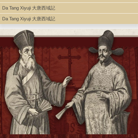
Da Tang Xiyuji 大唐西域記
Type
Da Tang Xiyuji 大唐西域記
Book
Shelf
Stacks
Call Number
DS327.7.H78 1977
Description
9, 2, 21, 2, 3, 5, 312 p. ; 21 cm