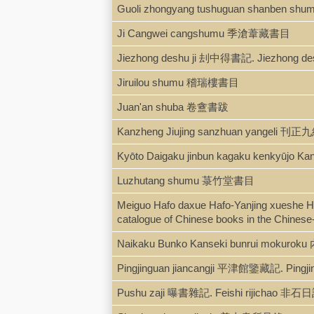
Guoli zhongyang tushuguan shanb
Ji Cangwei cangshumu 季滄葦藏書目
Jiezhong deshu ji 刦中得書記. Jiezhong
Jiruilou shumu 稽瑞樓書目
Juan'an shuba 卷盦書跋
Kanzheng Jiujing sanzhuan yangeli
Kyōto Daigaku jinbun kagaku kenk
Luzhutang shumu 菉竹堂書目
Meiguo Hafo daxue Hafo-Yanjing xu
catalogue of Chinese books in the Chinese-
Naikaku Bunko Kanseki bunrui mo
Pingjinguan jiancangji 平津館鑒藏記. Ping
Pushu zaji 曝書雜記. Feishi rijichao 非