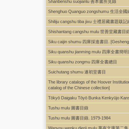
Shanbenshu suojianlu 善本書所見錄
Shenghuo Quanguo zongshumu 生活全國
Shiliju cangshu tiba jixu 士禮居藏書題跋
Shishantang cangshu mulu 世善堂藏書目
Siku caijin shumu 四庫採進書目. [Geshe
Siku quanshu jianming mulu 四庫全書簡
Siku quanshu zongmu 四庫全書總目
Suichutang shumu 遂初堂書目
The library catalogs of the Hoover Instituti
catalog of the Chinese collection]
Tōkyō Daigaku Tōyō Bunka Kenkyū
Tushu mulu 圖書目錄
Tushu mulu 圖書目錄. 1979-1984
Wanyou wenku dierji mulu 萬有文庫第