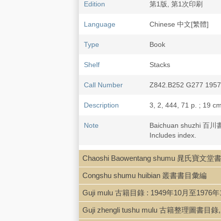
Edition
第1版, 第1次印刷
Language
Chinese 中文[繁體]
Type
Book
Shelf
Stacks
Call Number
Z842.B252 G277 1957
Description
3, 2, 444, 71 p. ; 19 cm
Note
Baichuan shuzhi 百川
Includes index.
LCCN
c59-2359
Chaoshi Baowentang shumu 晁氏寶文堂
Congshu shumu huibian 叢書書目彙編
Guji mulu 古籍目錄 : 1949年10月至1976
Guji zhengli tushu mulu 古籍整理圖書目錄, 