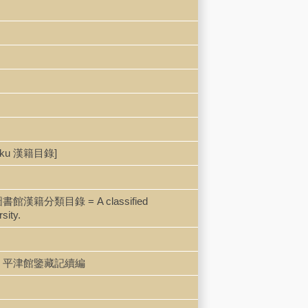
roku 漢籍目錄]
漢和圖書館漢籍分類目錄 = A classified
sity.
 xubian 平津館鑒藏記續編