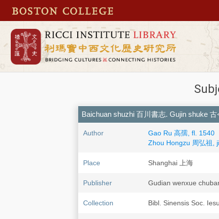
Subj
Baichuan shuzhi 百川書志. Gujin shuke
Author
Gao Ru 高孺, fl. 1540
Zhou Hongzu 周弘祖, ji
Place
Shanghai 上海
Publisher
Gudian wenxue ch
Collection
Bibl. Sinensis Soc. Ies