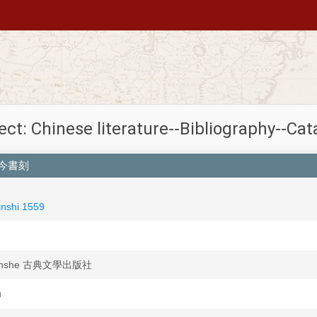
ect: Chinese literature--Bibliography--Cat
 古今書刻
nshi 1559
ubanshe 古典文學出版社
u