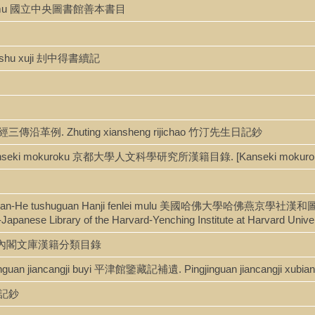
en shumu 國立中央圖書館善本書目
 deshu xuji 刦中得書續記
 刊正九經三傳沿革例. Zhuting xiansheng rijichao 竹汀先生日記鈔
yūjo Kanseki mokuroku 京都大學人文科學研究所漢籍目錄. [Kanseki moku
eshe Han-He tushuguan Hanji fenlei mulu 美國哈佛大學哈佛燕京學社
Japanese Library of the Harvard-Yenching Institute at Harvard Univer
kuroku 內閣文庫漢籍分類目錄
jinguan jiancangji buyi 平津館鑒藏記補遺. Pingjinguan jiancangji
石日記鈔