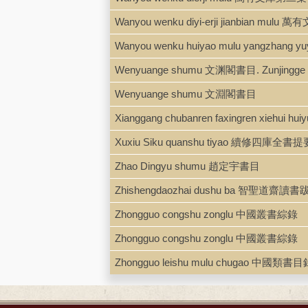
Wanyou wenku diyi-erji jianbian m
Wanyou wenku huiyao mulu yangzh
Wenyuange shumu 文渊閣書目. Zunjing
Wenyuange shumu 文淵閣書目
Xianggang chubanren faxingren xi
Xuxiu Siku quanshu tiyao 續修四庫全書提
Zhao Dingyu shumu 趙定宇書目
Zhishengdaozhai dushu ba 智聖道齋讀書跋
Zhongguo congshu zonglu 中國叢書綜錄
Zhongguo congshu zonglu 中國叢書綜錄
Zhongguo leishu mulu chugao 中國類