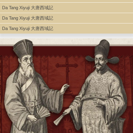
Da Tang Xiyuji 大唐西域記
Type
Da Tang Xiyuji 大唐西域記
Book
Da Tang Xiyuji 大唐西域記
Shelf
Stacks
Call Number
DS327.7.H78 1977
Description
9, 2, 21, 2, 3, 5, 312 p. ; 21 cm