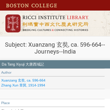
Subject: Xuanzang 玄奘, ca. 596-664--
Journeys--India
Da Tang Xiyuji 大唐西域記
Author
Xuanzang 玄奘, ca. 596-664
Zhang Xun 章巽, 1914-1994
Place