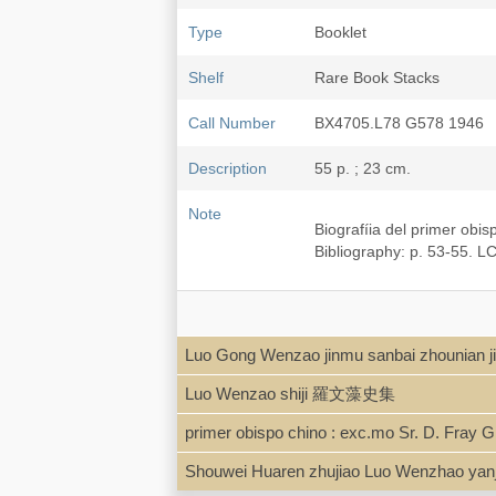
Type
Booklet
Shelf
Rare Book Stacks
Call Number
BX4705.L78 G578 1946
Description
55 p. ; 23 cm.
Note
Biografíia del primer obis
Bibliography: p. 53-55. L
Luo Gong Wenzao jinmu sanbai zho
Luo Wenzao shiji 羅文藻史集
primer obispo chino : exc.mo Sr. D. Fray G
Shouwei Huaren zhujiao Luo Wenzh