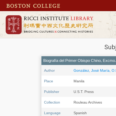
Subj
Biografía del Primer Obispo Chino, Excmo. 
Author
González, José María, O.
Place
Manila
Publisher
U.S.T. Press
Collection
Rouleau Archives
Language
Spanish