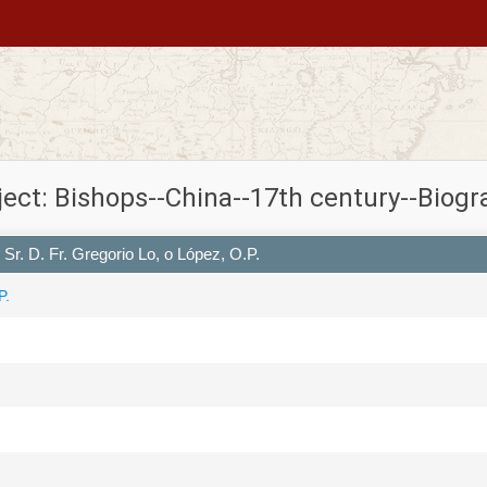
ect: Bishops--China--17th century--Biog
Sr. D. Fr. Gregorio Lo, o López, O.P.
P.