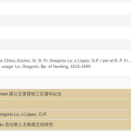
po Chino, Excmo. Sr. D. Fr. Gregorio Lo, o López, O.P. / por el R. P. Fr
C usage: Lo, Gregorio, Bp. of Nanking, 1615-1690.
unian jinian 羅公文藻晉牧三百週年紀念
regorio Lo, o López, O.P.
ao yanjiu 首位華人主教羅文炤研究