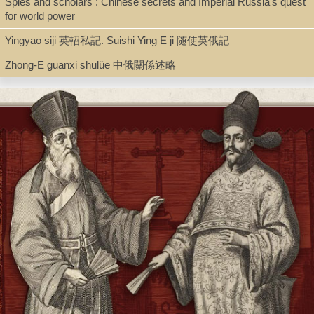
Spies and scholars : Chinese secrets and Imperial Russia's quest
Language
for world power
Chinese 中文[繁體]
Yingyao siji 英軺私記. Suishi Ying E ji 随使英俄記
Zhong-E guanxi shulüe 中俄關係述略
Type
Book
Series
Zhongguo neiluan waihuo lishi congshu 中國內亂外禍歷史叢書 ;
27
Shelf
Rare Book Stacks
Call Number