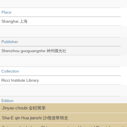
Place
Shanghai 上海
Publisher
Shenzhou guoguangshe 神州國光社
Collection
Ricci Institute Library
Edition
Jinyao choubi 金軺籌筆
再版
Sha-E qin Hua jianshi 沙俄侵華簡史