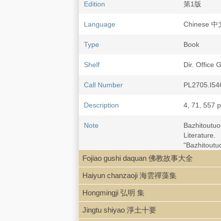
Edition
第1版
Language
Chinese 
Type
Book
Shelf
Dir. Office G
Call Number
PL2705.I54
Description
4, 71, 557 p.
Note
Bazhitout
Literature.
"Bazhitout
Fojiao gushi daquan 佛教故事大全
LCCN
85-205472
Haiyun chanzaoji 海雲禪藻集
Hongmingji 弘明 集
Jingtu shiyao 淨土十要