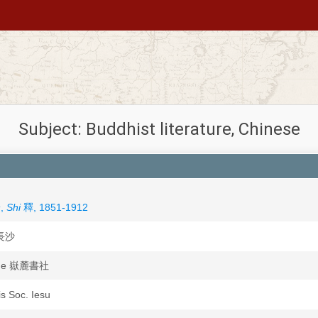
Subject: Buddhist literature, Chinese
安,
Shi
釋, 1851-1912
 長沙
ushe 嶽麓書社
is Soc. Iesu