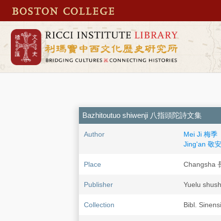
Bazhitoutuo shiwenji 八指頭陀詩文集
Author
Mei Ji 梅季
Jing'an 敬
Place
Changsha
Publisher
Yuelu sh
Collection
Bibl. Sinens