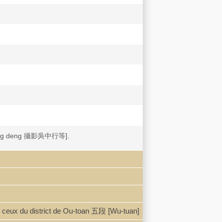
xing deng 攝影吳中行等].
ur ceux du district de Ou-toan 五段 [Wu-tuan]