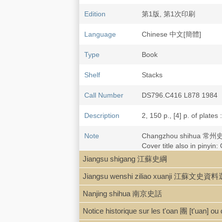
Edition
第1版, 第1次印刷
Language
Chinese 中文[簡體]
Type
Book
Shelf
Stacks
Call Number
DS796.C416 L878 1984
Description
2, 150 p., [4] p. of plates :
Note
Changzhou shihua 常州史
Cover title also in pinyi
Jiangsu shigang 江蘇史綱
LCCN
84-254700
Jiangsu wenshi ziliao xuanji 江蘇文史資
Nanjing shihua 南京史話
Notice historique sur les t'oan 團 [t'uan] 