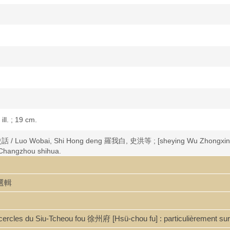
 ill. ; 19 cm.
話 / Luo Wobai, Shi Hong deng 羅我白, 史洪等 ; [sheying Wu Zhong
n: Changzhou shihua.
料選輯
ou cercles du Siu-Tcheou fou 徐州府 [Hsü-chou fu] : particulièrement s