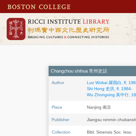
Changzhou shihua 常州史話
Author
Luo Wobai 羅我白, fl. 198
Shi Hong 史洪, fl. 1984-
Wu Zhongxing 吳中行, 18
Place
Nanjing 南京
Publisher
Jiangsu renmin chu
Collection
Bibl. Sinensis Soc. Iesu