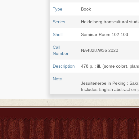
Type
Book
Series
Heidelberg transcultural studi
Shelf
Seminar Room 102-103
Call
NA4828.W36 2020
Number
Description
478 p. : ill. (some color), pla
Note
Jesuitenerbe in Peking : Sak
Includes English abstract on
Originally presented as the au
Includes bibliographical ref
Umschlag -- Titel -- Impressu
Glanz der Kaiser: Die historis
Jesuitenarchitektur aus globa
Verflechtung -- Kapitel 5: D
Die jesuitischen "Wunderkamm