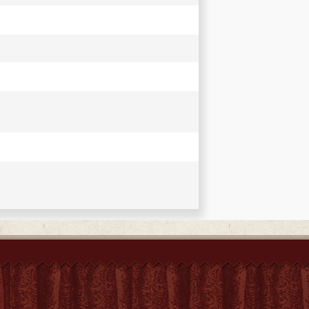
leitung -- Kapitel 1: Gründungsmythos und
ntlichkeit und Wirkung -- Kapitel 3: Pekinger
ive Momente einer transkulturellen
ensort und Schauplatz. Schlussbetrachtung:
 Abkürzungsverzeichnis --