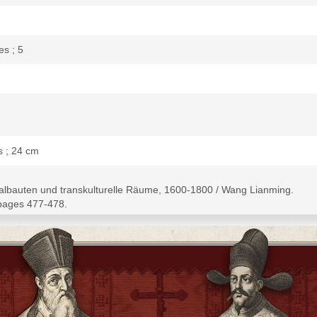
es ; 5
ns ; 24 cm
ralbauten und transkulturelle Räume, 1600-1800 / Wang Lianming.
 pages 477-478.
thor's thesis (doctoral)--Universität Heidelberg, 2014.
erences (pages 437-465) and indexes.
m -- Inhaltsverzeichnis -- Redaktionelle Hinweise -- Danksagung -- Ein
che Grundlage -- Kapitel 2: Jesuitenanlagen als urbane Highlights: Öffe
ler Perspektive -- Kapitel 4: Vom Kirchenraum zum Palastraum: Transit
as transkulturelle Moment des Jesuitengartens: Bedeutungsträger, Wiss
er" und die Geburt der Europerie -- Farbtafel -- Abbildungsnachweis --