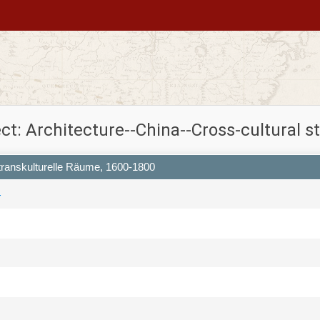
ct: Architecture--China--Cross-cultural s
transkulturelle Räume, 1600-1800
-