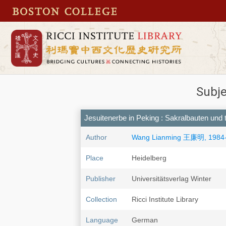
Subje
Jesuitenerbe in Peking : Sakralbauten und 
Author
Wang Lianming 王廉明, 1984
Place
Heidelberg
Publisher
Universitätsverlag Winter
Collection
Ricci Institute Library
Language
German