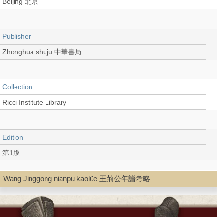
Beijing 北京
Publisher
Zhonghua shuju 中華書局
Collection
Ricci Institute Library
Edition
第1版
Wang Jinggong nianpu kaolüe 王荊公年譜考略
Language
Chinese 中文[繁體]