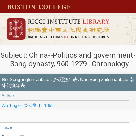
Subject: China--Politics and government-
-Song dynasty, 960-1279--Chronology
Bei Song jingfu nianbiao 北宋經撫年表. Nan Song zhifu nianbiao 南
宋制撫年表
Author
Wu Tingxie 吳廷燮, b. 1863
Place