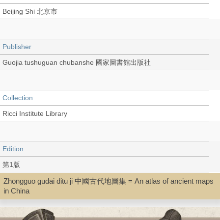
Beijing Shi 北京市
Publisher
Guojia tushuguan chubanshe 國家圖書館出版社
Collection
Ricci Institute Library
Edition
第1版
Zhongguo gudai ditu ji 中國古代地圖集 = An atlas of ancient maps
in China
Language
Chinese 中文[簡體]