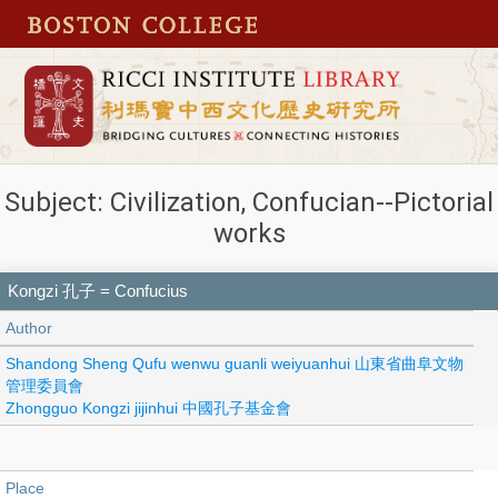
Subject: Civilization, Confucian--Pictorial
works
Kongzi 孔子 = Confucius
Author
Shandong Sheng Qufu wenwu guanli weiyuanhui 山東省曲阜文物
管理委員會
Zhongguo Kongzi jijinhui 中國孔子基金會
Place