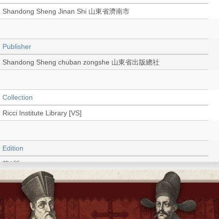
Shandong Sheng Jinan Shi 山東省濟南市
Publisher
Shandong Sheng chuban zongshe 山東省出版總社
Collection
Ricci Institute Library [VS]
Edition
第1版
Language
Chinese-English