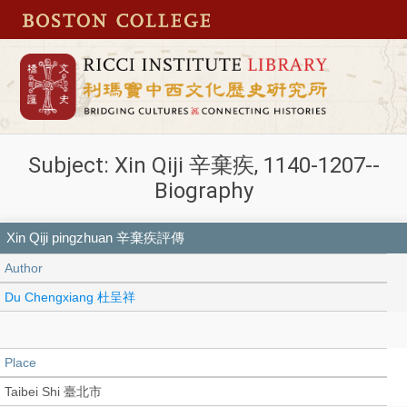
Subject: Xin Qiji 辛棄疾, 1140-1207--
Biography
Xin Qiji pingzhuan 辛棄疾評傳
Author
Du Chengxiang 杜呈祥
Place
Taibei Shi 臺北市