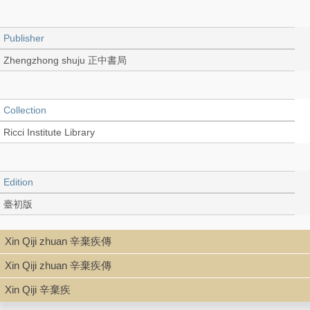
Publisher
Zhengzhong shuju 正中書局
Collection
Ricci Institute Library
Edition
臺初版
Xin Qiji zhuan 辛棄疾傳
Language
Xin Qiji zhuan 辛棄疾傳
Chinese 中文[繁體]
Xin Qiji 辛棄疾