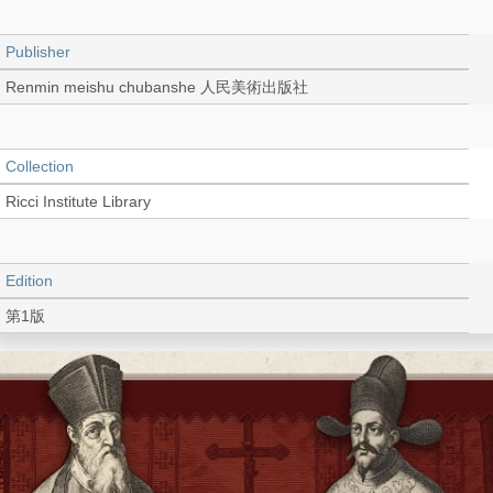
Publisher
Renmin meishu chubanshe 人民美術出版社
Collection
Ricci Institute Library
Edition
第1版
Language
Chinese 中文[簡體]