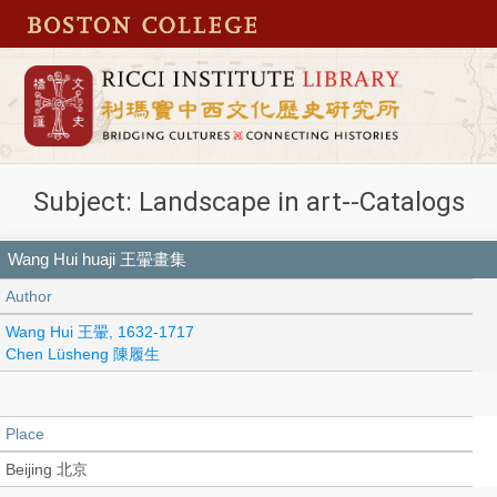
Subject: Landscape in art--Catalogs
Wang Hui huaji 王翬畫集
Author
Wang Hui 王翬, 1632-1717
Chen Lüsheng 陳履生
Place
Beijing 北京