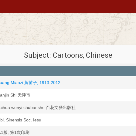
Subject: Cartoons, Chinese
uang Miaozi 黃苗子, 1913-2012
ianjin Shi 天津市
aihua wenyi chubanshe 百花文藝出版社
ibl. Sinensis Soc. Iesu
1版, 第1次印刷