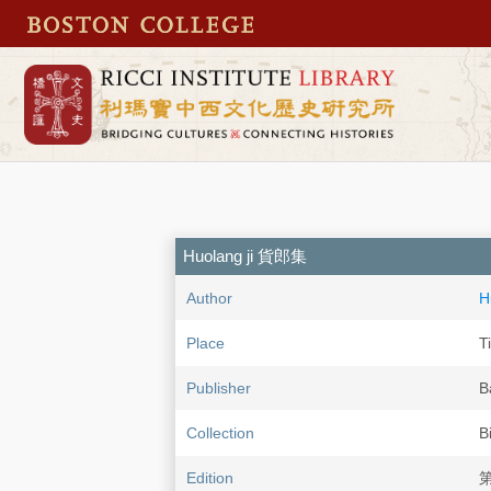
Huolang ji 貨郎集
Author
H
Place
T
Publisher
B
Collection
B
Edition
第