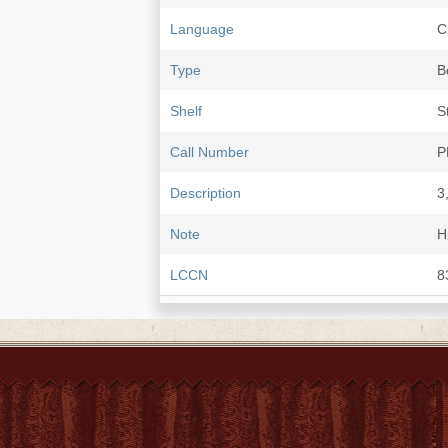
Language
C
Type
B
Shelf
S
Call Number
P
Description
3,
Note
H
LCCN
8