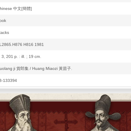
hinese 中文[簡體]
ook
tacks
L2865.H876 H816 1981
 3, 201 p. : ill. ; 19 cm.
uolang ji 貨郎集 / Huang Miaozi 黃苗子.
3-133394