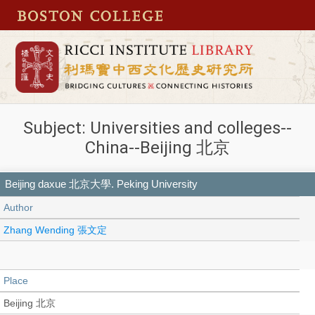
Subject: Universities and colleges--
China--Beijing 北京
Beijing daxue 北京大學. Peking University
Author
Zhang Wending 張文定
Place
Beijing 北京