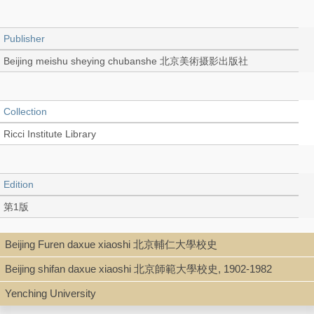
Publisher
Beijing meishu sheying chubanshe 北京美術摄影出版社
Collection
Ricci Institute Library
Edition
第1版
Beijing Furen daxue xiaoshi 北京輔仁大學校史
Language
Beijing shifan daxue xiaoshi 北京師範大學校史, 1902-1982
Chinese 中文[簡體]
Yenching University