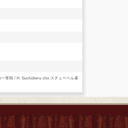
研究への一寄與 / H. Suchūberu cho スチューベル著