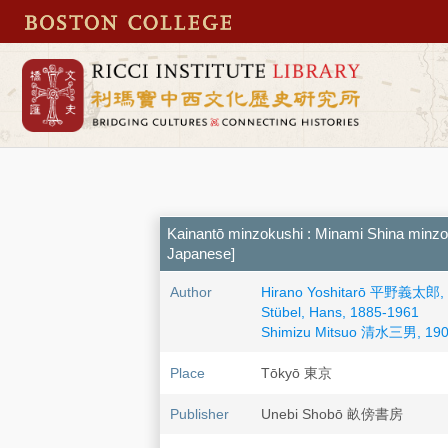
Kainantō minzokushi : Minami Shina 
Japanese]
Author
Hirano Yoshitarō 平野義太郎,
Stübel, Hans, 1885-1961
Shimizu Mitsuo 清水三男, 190
Place
Tōkyō 東京
Publisher
Unebi Shobō 畝傍書房