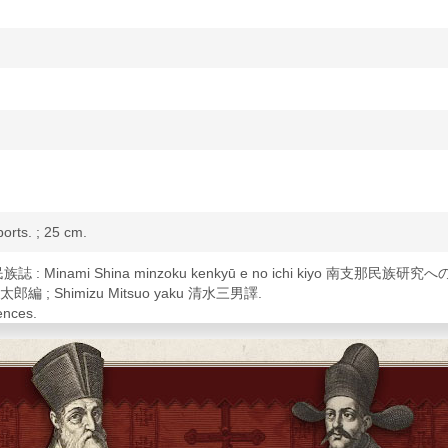
 ports. ; 25 cm.
島民族誌 : Minami Shina minzoku kenkyū e no ichi kiyo 南支那民族
野義太郎編 ; Shimizu Mitsuo yaku 清水三男譯.
ences.
 der Insel Hainan.