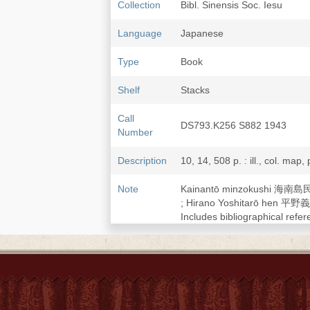
Collection
Bibl. Sinensis Soc. Iesu
Language
Japanese
Type
Book
Shelf
Stacks
Call
DS793.K256 S882 1943
Number
Description
10, 14, 508 p. : ill., col. map,
Note
Kainantō minzokushi 海南
; Hirano Yoshitarō hen 平
Includes bibliographical refer
Translation of: Die Li-Stämme
Shōwa 昭和18 [1943].
LCCN
95-839938