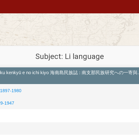
Subject: Li language
minzoku kenkyū e no ichi kiyo 海南島民族誌 : 南支那民族研究への一寄與. [Die
 1897-1980
9-1947